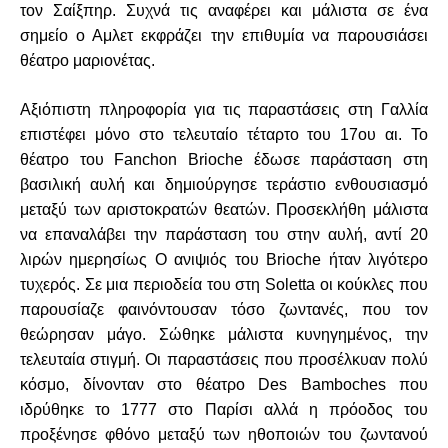
τον Σαίξπηρ. Συχνά τις αναφέρει και μάλιστα σε ένα
σημείο ο Αμλετ εκφράζει την επιθυμία να παρουσιάσει
θέατρο μαριονέτας.
Αξιόπιστη πληροφορία για τις παραστάσεις στη Γαλλία
επιστέφει μόνο στο τελευταίο τέταρτο του 17ου αι. Το
θέατρο του Fanchon Brioche έδωσε παράσταση στη
βασιλική αυλή και δημιούργησε τεράστιο ενθουσιασμό
μεταξύ των αριστοκρατών θεατών. Προσεκλήθη μάλιστα
να επαναλάβει την παράσταση του στην αυλή, αντί 20
λιρών ημερησίως Ο ανιψιός του Brioche ήταν λιγότερο
τυχερός. Σε μια περιοδεία του στη Soletta οι κούκλες που
παρουσίαζε φαινόντουσαν τόσο ζωντανές, που τον
θεώρησαν μάγο. Σώθηκε μάλιστα κυνηγημένος, την
τελευταία στιγμή. Οι παραστάσεις που προσέλκυαν πολύ
κόσμο, δίνονταν στο θέατρο Des Bamboches που
ιδρύθηκε το 1777 στο Παρίσι αλλά η πρόοδος του
προξένησε φθόνο μεταξύ των ηθοποιών του ζωντανού