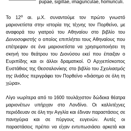
pupae, sigillae, imagunculae, homunculi.
ο
Το 12
αι. μ.Χ. συναντούμε τον πρώτο γνωστό
μαριονετίστα στην ιστορία της τέχνης τον Πορθείνο, με
αναφορά του γιατρού του Αθηναίου στο βιβλίο του
Δεινοσοφιστής
ο οποίος επιπλήττει τους Αθηναίους που
επέτρεψαν σε ένα μαριονετίστα να χρησιμοποιήσει τη
σκηνή του θεάτρου του Διονύσου εκεί που έπαιξαν ο
Ευριπίδης και οι άλλοι δραματικοί. Ο Αρχιεπίσκοπος
Ευστάθιος της Θεσσαλονίκης στο βιβλίο του
Σχολιασμός
της Ιλιάδος
περιγράφει τον Πορθείνο «διάσημο σε όλη τη
χώρα».
Λίγο νωρίτερα από το 1600 τουλάχιστον δώδεκα θέατρα
μαριονέτων υπήρχαν στο Λονδίνο. Οι καλλιτέχνες
περιόδευαν σε όλη την Αγγλία και έδιναν παραστάσεις σε
πανηγύρια και σε πύργους ευγενών. Αυτές οι
παραστάσεις πρέπει να είχαν εντυπωσιάσει αρκετά και