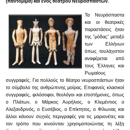
(παντομίμα) και ενός θεάτρου Νευροσπάστων.
Τα Νευρόσπαστα
και οι θεατρικές
παραστάσεις ήταν
της "μόδας" μεταξύ
των Ελλήνων
όπως τουλάχιστον
αναφέρεται από
τους Έλληνες και
Ρωμαίους
συγγραφείς. Για πολλούς το θέατρο νευροσπάστων ήταν
το σύμβολο της ανθρώπινης μοίρας. Επιφανείς κλασικοί
συγγραφείς, φιλόσοφοι, θεολόγοι και επιστήμονες, όπως
ο Πλάτων, ο Μάρκος Αυρήλιος, ο Κλεμέντιος ο
Αλεξανδρινός, ο Ευσέβιος, ο Επίκτητος, ο Φίλωνας και
άλλοι κάνουν συχνές περιγραφές για τις μαριονέτες και
τον τρόπο που κινούνταν χρησιμοποιώντας τη λέξη