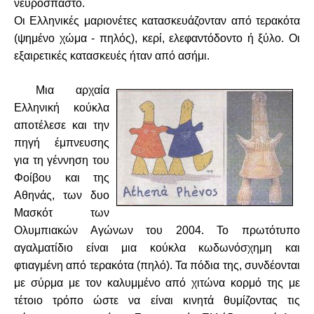
νευρόσπαστο.
Οι Ελληνικές μαριονέτες κατασκευάζονταν από τερακότα
(ψημένο χώμα - πηλός), κερί, ελεφαντόδοντο ή ξύλο. Οι
εξαιρετικές κατασκευές ήταν από ασήμι.
Μια αρχαία
Ελληνική κούκλα
αποτέλεσε και την
πηγή έμπνευσης
για τη γέννηση του
Φοίβου και της
Αθηνάς, των δυο
Μασκότ των
Ολυμπιακών Αγώνων του 2004. Το πρωτότυπο
αγαλματίδιο είναι μια κούκλα κωδωνόσχημη και
φτιαγμένη από τερακότα (πηλό). Τα πόδια της, συνδέονται
με σύρμα με τον καλυμμένο από χιτώνα κορμό της με
τέτοιο τρόπο ώστε να είναι κινητά θυμίζοντας τις