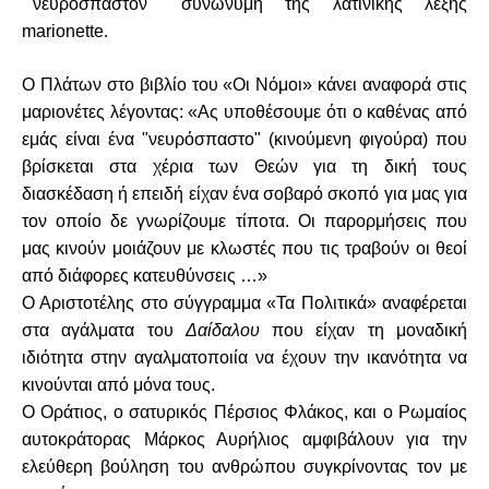
΄΄νευρόσπαστον΄΄ συνώνυμη της λατινικής λέξης
marionette.
Ο Πλάτων στο βιβλίο του «Οι Νόμοι» κάνει αναφορά στις
μαριονέτες λέγοντας: «Ας υποθέσουμε ότι ο καθένας από
εμάς είναι ένα "νευρόσπαστο" (κινούμενη φιγούρα) που
βρίσκεται στα χέρια των Θεών για τη δική τους
διασκέδαση ή επειδή είχαν ένα σοβαρό σκοπό για μας για
τον οποίο δε γνωρίζουμε τίποτα. Οι παρορμήσεις που
μας κινούν μοιάζουν με κλωστές που τις τραβούν οι θεοί
από διάφορες κατευθύνσεις …»
Ο Αριστοτέλης στο σύγγραμμα «Τα Πολιτικά» αναφέρεται
στα αγάλματα του
Δαίδαλου
που είχαν τη μοναδική
ιδιότητα στην αγαλματοποιία να έχουν την ικανότητα να
κινούνται από μόνα τους.
Ο Οράτιος, ο σατυρικός Πέρσιος Φλάκος, και ο Ρωμαίος
αυτοκράτορας Μάρκος Αυρήλιος αμφιβάλουν για την
ελεύθερη βούληση του ανθρώπου συγκρίνοντας τον με